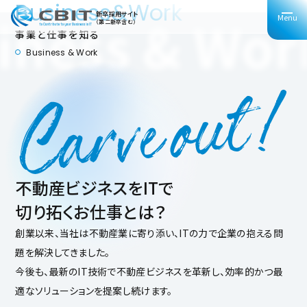
Business&Work
iness & Wor
新卒採用サイト
（第二新卒含む）
事業と仕事を知る
Business & Work
不動産ビジネスをITで
切り拓くお仕事とは？
創業以来、当社は不動産業に寄り添い、ITの力で企業の抱える問
題を解決してきました。
今後も、最新のIT技術で不動産ビジネスを革新し、効率的かつ最
適なソリューションを提案し続けます。